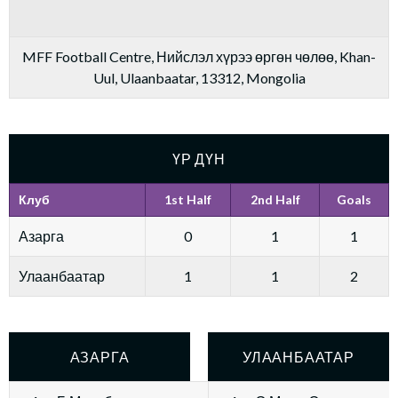
MFF Football Centre, Нийслэл хүрээ өргөн чөлөө, Khan-
Uul, Ulaanbaatar, 13312, Mongolia
ҮР ДҮН
Клуб
1st Half
2nd Half
Goals
Азарга
0
1
1
Улаанбаатар
1
1
2
АЗАРГА
УЛААНБААТАР