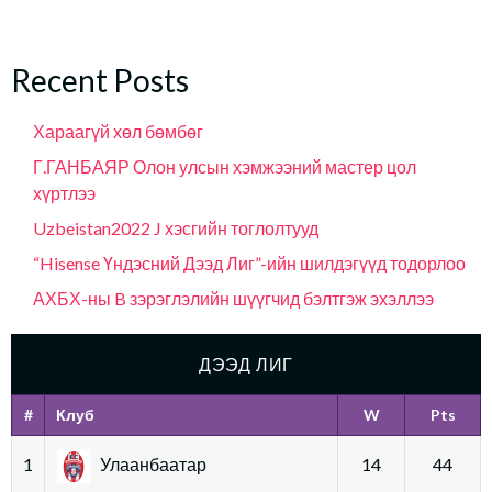
Recent Posts
Хараагүй хөл бөмбөг
Г.ГАНБАЯР Олон улсын хэмжээний мастер цол
хүртлээ
Uzbeistan2022 J хэсгийн тоглолтууд
“Hisense Үндэсний Дээд Лиг”-ийн шилдэгүүд тодорлоо
АХБХ-ны B зэрэглэлийн шүүгчид бэлтгэж эхэллээ
ДЭЭД ЛИГ
#
Клуб
W
Pts
1
Улаанбаатар
14
44