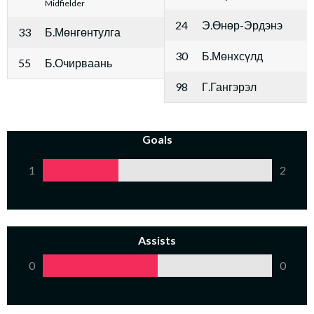
Midfielder
24
Э.Өнөр-Эрдэнэ
33
Б.Мөнгөнтулга
30
Б.Мөнхсүлд
55
Б.Очирваань
98
Г.Гангэрэл
Goals
1
2
Assists
0
0