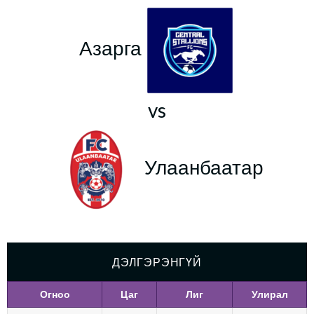
Азарга
vs
Улаанбаатар
ДЭЛГЭРЭНГҮЙ
Огноо
Цаг
Лиг
Улирал