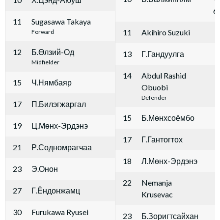
6
11
Sugasawa Takaya
11
Akihiro Suzuki
Forward
12
Б.Өлзий-Од
13
Г.Гандуулга
Midfielder
14
Abdul Rashid
15
Ч.Нямбаяр
Obuobi
Defender
17
П.Билэгжаргал
15
Б.Мөнхсоёмбо
19
Ц.Мөнх-Эрдэнэ
17
Г.Гантогтох
21
Р.Содномрагчаа
18
Л.Мөнх-Эрдэнэ
23
Э.Онон
22
Nemanja
27
Г.Ёндонжамц
Krusevac
30
Furukawa Ryusei
23
Б.Зоригтсайхан