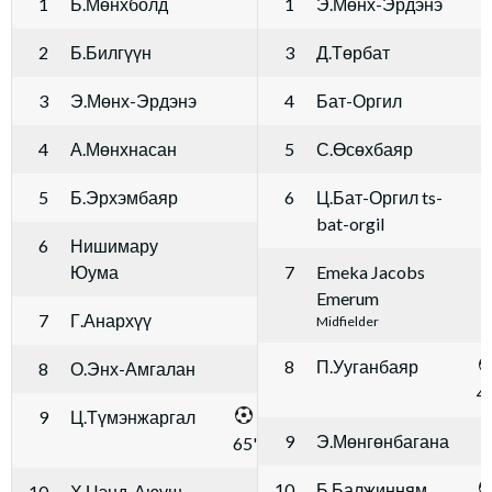
1
Б.Мөнхболд
1
Э.Мөнх-Эрдэнэ
2
Б.Билгүүн
3
Д.Төрбат
3
Э.Мөнх-Эрдэнэ
4
Бат-Оргил
4
А.Мөнхнасан
5
С.Өсөхбаяр
5
Б.Эрхэмбаяр
6
Ц.Бат-Оргил ts-
bat-orgil
6
Нишимару
Юума
7
Emeka Jacobs
Emerum
7
Г.Анархүү
Midfielder
8
П.Ууганбаяр
8
О.Энх-Амгалан
4
9
Ц.Түмэнжаргал
9
Э.Мөнгөнбагана
65'
10
Б.Балжинням
10
Х.Цэнд-Аюуш