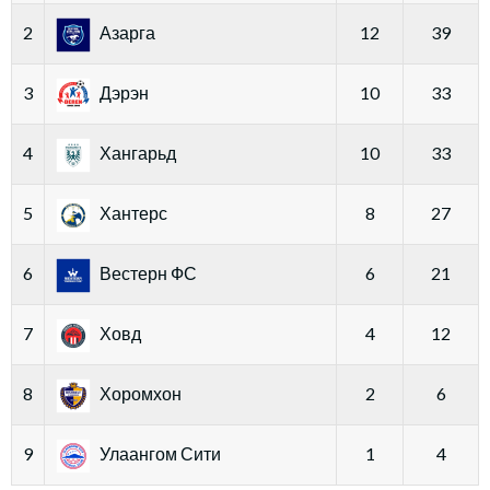
2
Азарга
12
39
3
Дэрэн
10
33
4
Хангарьд
10
33
5
Хантерс
8
27
6
Вестерн ФС
6
21
7
Ховд
4
12
8
Хоромхон
2
6
9
Улаангом Сити
1
4