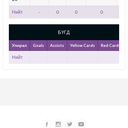
Нийт
-
0
0
0
БҮГД
Улирал
Goals
Assists
Yellow Cards
Red Cards
Нийт