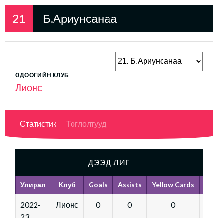
21
Б.Ариунсанаа
ОДООГИЙН КЛУБ
Лионс
Статистик
Тоглолтууд
ДЭЭД ЛИГ
Улирал
Клуб
Goals
Assists
Yellow Cards
Red
2022-
Лионс
0
0
0
23