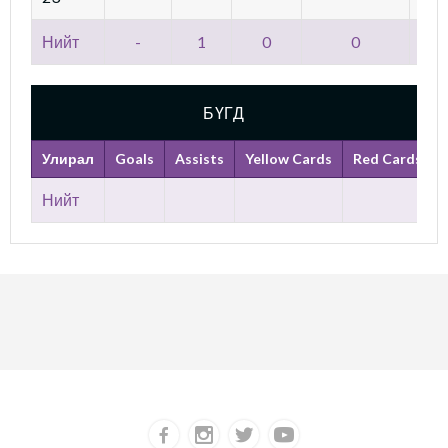
Нийт
-
1
0
0
БҮГД
Улирал
Goals
Assists
Yellow Cards
Red Cards
Нийт