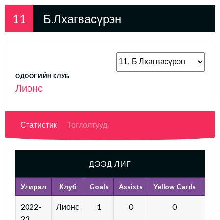
11
Б.Лхагвасүрэн
ОДООГИЙН КЛУБ
Лионс
Статистик
Тоглолтууд
ДЭЭД ЛИГ
Улирал
Клуб
Goals
Assists
Yellow Cards
Red
2022-
Лионс
1
0
0
23