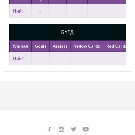
Нийт
-
БҮГД
Улирал
Goals
Assists
Yellow Cards
Red Cards
Нийт