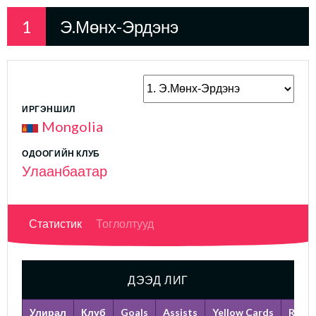
1
Э.Мөнх-Эрдэнэ
ИРГЭНШИЛ
Mongolia
ОДООГИЙН КЛУБ
Улаанбаатар
Статистик
Тоглолтууд
ДЭЭД ЛИГ
Улирал
Клуб
Goals
Assists
Yellow Cards
Red C