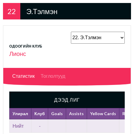
22
Э.Тэлмэн
ОДООГИЙН КЛУБ
Лионс
Статистик
Тоглолтууд
ДЭЭД ЛИГ
Улирал
Клуб
Goals
Assists
Yellow Cards
Red C
Нийт
-