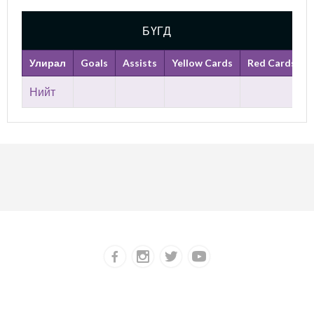
БҮГД
Улирал
Goals
Assists
Yellow Cards
Red Cards
Нийт