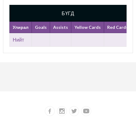
БҮГД
Улирал
Goals
Assists
Yellow Cards
Red Cards
Нийт