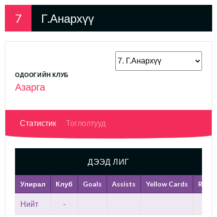
7
Г.Анархүү
ОДООГИЙН КЛУБ
Азарга
Статистик
Тоглолтууд
ДЭЭД ЛИГ
Улирал
Клуб
Goals
Assists
Yellow Cards
Red C
Нийт
-