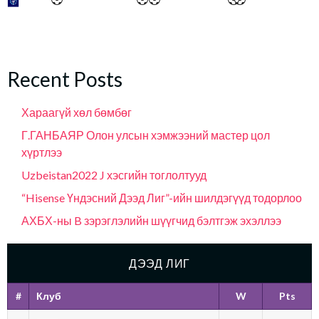
Recent Posts
Хараагүй хөл бөмбөг
Г.ГАНБАЯР Олон улсын хэмжээний мастер цол
хүртлээ
Uzbeistan2022 J хэсгийн тоглолтууд
“Hisense Үндэсний Дээд Лиг”-ийн шилдэгүүд тодорлоо
АХБХ-ны B зэрэглэлийн шүүгчид бэлтгэж эхэллээ
ДЭЭД ЛИГ
#
Клуб
W
Pts