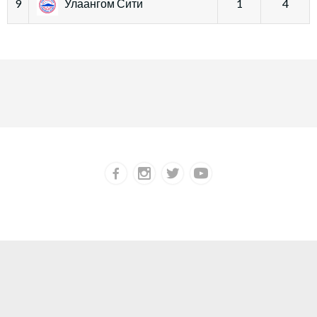
9
Улаангом Сити
1
4