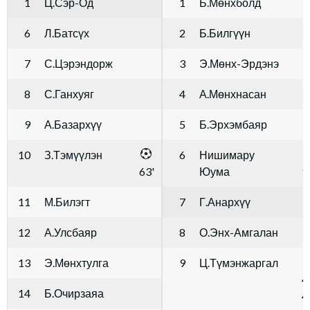
1
Ц.Сэр-Од
1
Б.Мөнхболд
6
Л.Батсүх
2
Б.Билгүүн
7
С.Цэрэндорж
3
Э.Мөнх-Эрдэнэ
8
С.Ганхуяг
4
А.Мөнхнасан
9
А.Базархүү
5
Б.Эрхэмбаяр
10
З.Тэмүүлэн
6
Нишимару
63'
Юума
1
11
М.Билэгт
7
Г.Анархүү
12
А.Улсбаяр
8
О.Энх-Амгалан
13
Э.Мөнхтулга
9
Ц.Түмэнжаргал
40
14
Б.Очирзаяа
44