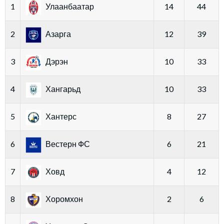
1
Улаанбаатар
14
44
2
Азарга
12
39
3
Дэрэн
10
33
4
Хангарьд
10
33
5
Хантерс
8
27
6
Вестерн ФС
6
21
7
Ховд
4
12
8
Хоромхон
2
6