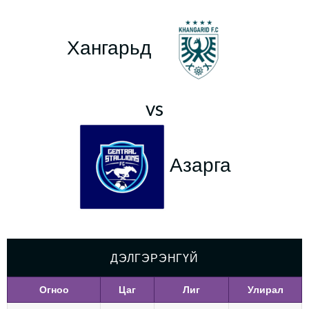
Хангарьд
vs
Азарга
ДЭЛГЭРЭНГҮЙ
Огноо
Цаг
Лиг
Улирал