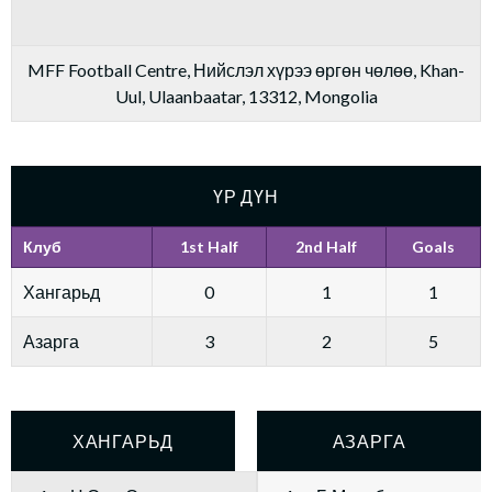
MFF Football Centre, Нийслэл хүрээ өргөн чөлөө, Khan-
Uul, Ulaanbaatar, 13312, Mongolia
ҮР ДҮН
Клуб
1st Half
2nd Half
Goals
Хангарьд
0
1
1
Азарга
3
2
5
ХАНГАРЬД
АЗАРГА