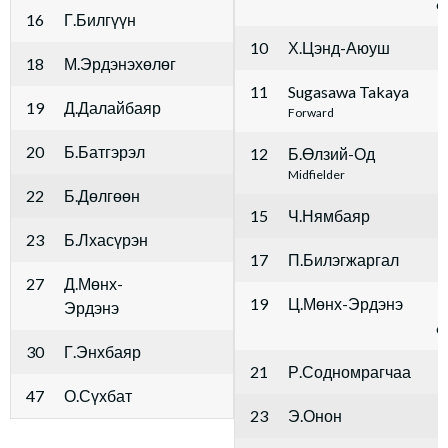
6
16
Г.Билгүүн
10
Х.Цэнд-Аюуш
18
М.Эрдэнэхөлөг
11
Sugasawa Takaya
19
Д.Далайбаяр
Forward
20
Б.Батгэрэл
12
Б.Өлзий-Од
Midfielder
22
Б.Дөлгөөн
15
Ч.Нямбаяр
23
Б.Лхасүрэн
17
П.Билэгжаргал
27
Д.Мөнх-
19
Ц.Мөнх-Эрдэнэ
Эрдэнэ
6
30
Г.Энхбаяр
21
Р.Содномрагчаа
47
О.Сүхбат
23
Э.Онон