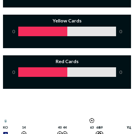
Yellow Cards
0
0
Red Cards
0
0
KO
14
40
44
63
68
69
ҮЦ