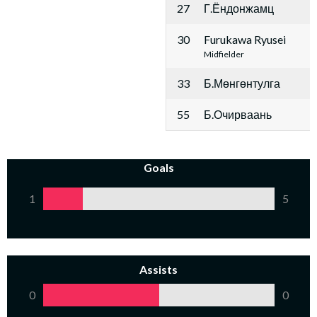
27
Г.Ёндонжамц
30
Furukawa Ryusei
Midfielder
33
Б.Мөнгөнтулга
55
Б.Очирваань
Goals
1
5
Assists
0
0