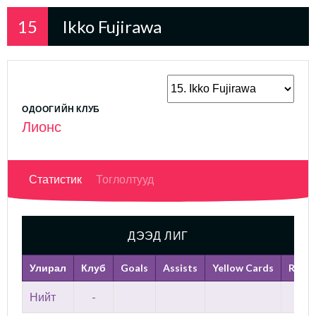
15
Ikko Fujirawa
ОДООГИЙН КЛУБ
Лионс
Статистик
Тоглолтууд
ДЭЭД ЛИГ
Улирал
Клуб
Goals
Assists
Yellow Cards
Red C
Нийт
-