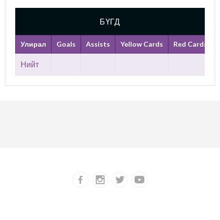
БҮГД
Улирал
Goals
Assists
Yellow Cards
Red Cards
Нийт