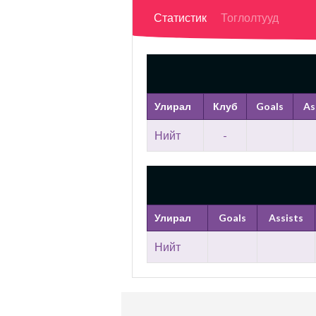
Статистик
Тоглолтууд
Улирал
Клуб
Goals
As
Нийт
-
Улирал
Goals
Assists
Нийт