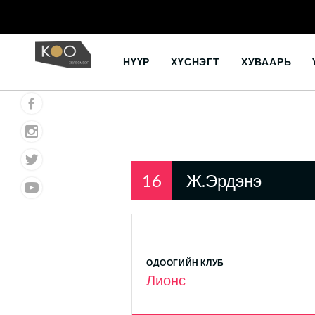
Skip
to
НҮҮР
ХҮСНЭГТ
ХУВААРЬ
content
16
Ж.Эрдэнэ
ОДООГИЙН КЛУБ
Лионс