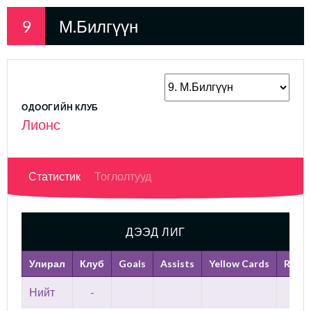
9
М.Билгүүн
ОДООГИЙН КЛУБ
Лионс
Статистик
Тоглолтууд
ДЭЭД ЛИГ
Улирал
Клуб
Goals
Assists
Yellow Cards
Red C
Нийт
-