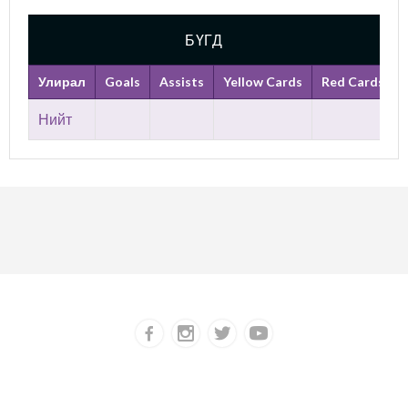
БҮГД
Улирал
Goals
Assists
Yellow Cards
Red Cards
Нийт