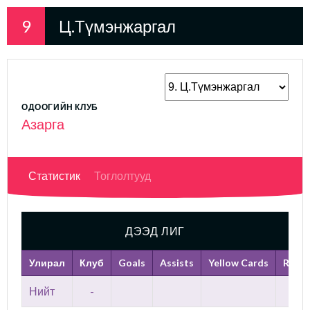
9
Ц.Түмэнжаргал
ОДООГИЙН КЛУБ
Азарга
Статистик
Тоглолтууд
ДЭЭД ЛИГ
Улирал
Клуб
Goals
Assists
Yellow Cards
Red C
Нийт
-