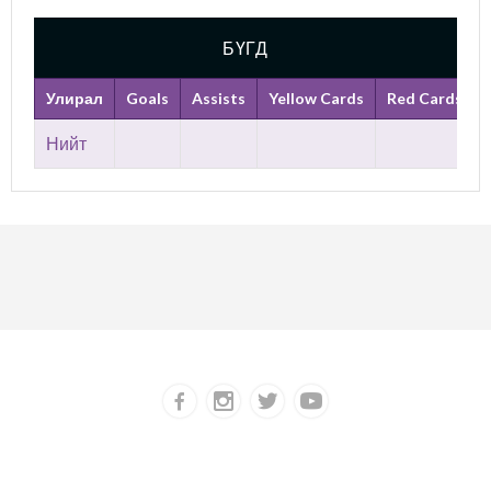
БҮГД
Улирал
Goals
Assists
Yellow Cards
Red Cards
Нийт