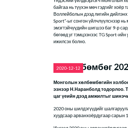
Үндэсний үйлдвэрлэгч Монголын х
байгаа нь түүхэн мөч гэдгийг хоёр
Воллейболын дээд лигийн дийлэнх 
Sport”-ыг сонгон үйлчлүүлснээр нь
эмэгтэйчүүдийн шигшээ баг 9-р са
бөгөөд уг тэмцээнээс TG Sport-ий
ижилсэх болно.
Алтан бөмбөг 20
2020-12-12
Монголын хөлбөмбөгийн холбоо
эзнээр Н.Наранболд тодорлоо. Т
цаг үеийн дээд амжилтыг шинэч
2020 оны шилдэгүүдийг шалгаруул
хуудсаар арванхоёрдугаар сарын 1
Ингээд 2020 оны арванхоёрдугаар