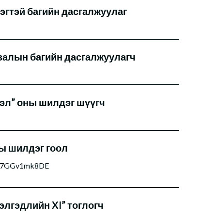
гтэй багийн дасгалжуулаг
алын багийн дасгалжуулагч
эл” оны шилдэг шүүгч
ы шилдэг гоол
=F7GGv1mk8DE
элгэдлийн XI” тоглогч