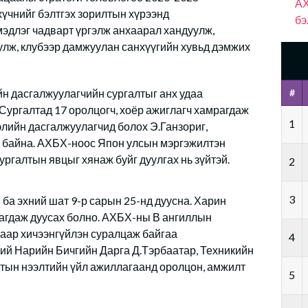
АХ
үчнийг бэлтгэх зорилтын хүрээнд
бэ
эдлэг чадварт үргэлж анхаарал хандуулж,
уулж, клубээр дамжуулан санхүүгийн хувьд дэмжих
йн дасгалжуулагчийн сургалтыг анх удаа
#
Сургалтад 17 оролцогч, хоёр ажиглагч хамрагдаж
1
элийн дасгалжуулагчид болох Э.Ганзориг,
ж байна. АХБХ-ноос Япон улсын мэргэжилтэн
ргалтын явцыг хянаж буйг дуулгах нь зүйтэй.
2
3
 ба эхний шат 9-р сарын 25-нд дуусна. Харин
вагдаж дуусах болно. АХБХ-ны В ангиллын
хаар хичээнгүйлэн суралцаж байгаа
4
й Нарийн Бичгийн Дарга Д.Тэрбаатар, Техникийн
тын нээлтийн үйл ажиллагаанд оролцон, амжилт
5