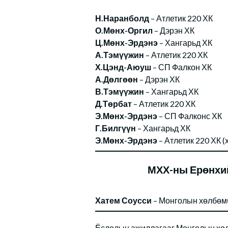
Н.Наранболд
– Атлетик 220 ХК
О.Мөнх-Оргил
– Дэрэн ХК
Ц.Мөнх-Эрдэнэ
– Хангарьд ХК
А.Тэмүүжин
– Атлетик 220 ХК
Х.Цэнд-Аюуш
– СП Фалкон ХК
А.Дөлгөөн
– Дэрэн ХК
В.Тэмүүжин
– Хангарьд ХК
Д.Төрбат
– Атлетик 220 ХК
Э.Мөнх-Эрдэнэ
– СП Фалконс ХК
Г.Билгүүн
– Хангарьд ХК
Э.Мөнх-Эрдэнэ
– Атлетик 220 ХК (
МХХ-ны Ерөнхи
Хатем Соусси
– Монголын хөлбөм
Ёслолын ажиллагааг Монголын хөл