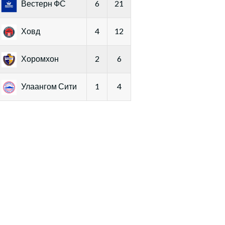
Вестерн ФС
6
21
Ховд
4
12
Хоромхон
2
6
Улаангом Сити
1
4