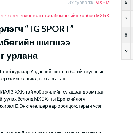
6
Эх сурвалж:
МХБМ
гч
зэрэглэл
монголын хөлбөмбөгийн холбоо
МХБХ
7
рлэгч “TG SPORT”
8
мбөгийн шигшээ
9
г урлана
-ний хурлаар Үндэсний шигшээ багийн хувцсыг
ээр хийлгэх шийдвэр гаргасан.
ЯЛАЛЗ ХХК-тай хоёр жилийн хугацаанд хамтран
байгуулах ёслолд МХБХ-ны Ерөнхийлөгч
ахирал Б.Энхтөгөлдөр нар оролцож, гарын үсэг