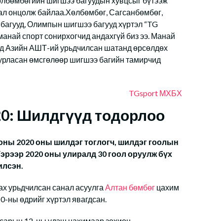
өлбөмбөгийн шигшээ багуудын хувцсыг бүтээж
 тал онцолж байлаа.Хөлбөмбөг, Сагсанбөмбөг,
багууд, Олимпын шигшээ багууд хүртэл “TG
 манай спорт сонирхогчид андахгүй биз ээ. Манай
рд Азийн АШТ-ий урьдчилсан шатанд өрсөлдөх
н урласан өмсгөлөөр шигшээ багийн тамирчид
TGsport
МХБХ
20: Шилдгүүд тодорлоо
ны 2020 оны шилдэг тоглогч, шилдэг гоолын
эрээр 2020 оны улиралд 30 гоол оруулж бүх
илсэн.
ах урьдчилсан санал асуулга
Алтан бөмбөг
цахим
0-ны өдрийг хүртэл явагдсан.
 сарын 12-ны үдэш цахимаар зохион