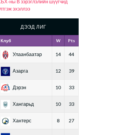
БХ-ны B зэрэглэлийн шүүгчид
лтгэж эхэллээ
ДЭЭД ЛИГ
Клуб
W
Pts
Улаанбаатар
14
44
Азарга
12
39
Дэрэн
10
33
Хангарьд
10
33
Хантерс
8
27