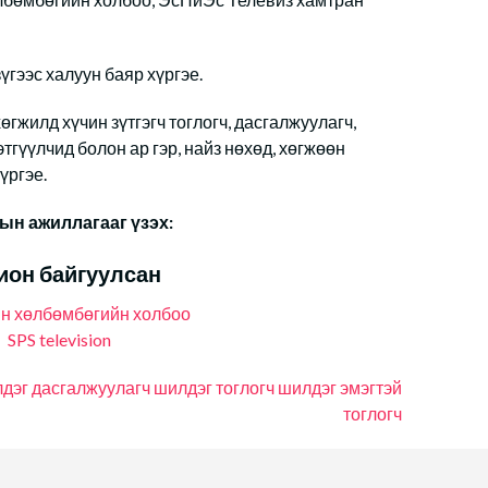
гээс халуун баяр хүргэе.
жилд хүчин зүтгэгч тоглогч, дасгалжуулагч,
этгүүлчид болон ар гэр, найз нөхөд, хөгжөөн
үргэе.
ын ажиллагааг үзэх:
ион байгуулсан
н хөлбөмбөгийн холбоо
SPS television
дэг дасгалжуулагч
шилдэг тоглогч
шилдэг эмэгтэй
тоглогч