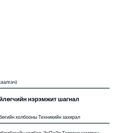
хаалгач)
йлөгчийн нэрэмжит шагнал
бөгийн холбооны Техникийн захирал
бөмбөгийн холбоо, ЭсПиЭс Телевиз хамтран