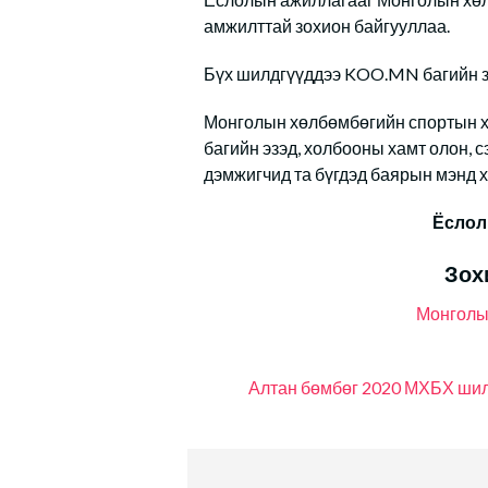
амжилттай зохион байгууллаа.
Бүх шилдгүүддээ KOO.MN багийн зү
Монголын хөлбөмбөгийн спортын хөг
багийн эзэд, холбооны хамт олон, с
дэмжигчид та бүгдэд баярын мэнд х
Ёслол
Зох
Монголы
Алтан бөмбөг 2020
МХБХ
шил