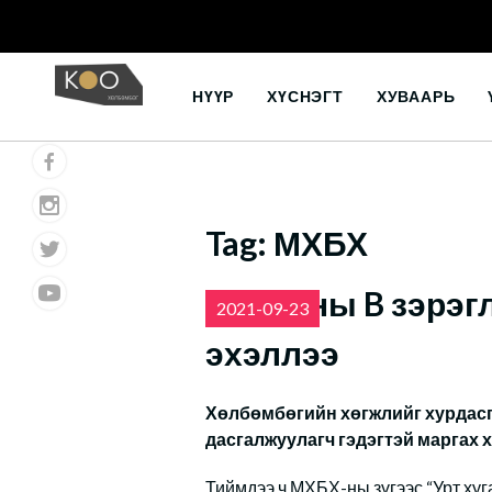
Skip
to
НҮҮР
ХҮСНЭГТ
ХУВААРЬ
content
Tag:
МХБХ
АХБХ-ны B зэрэг
2021-09-23
эхэллээ
Хөлбөмбөгийн хөгжлийг хурдасга
дасгалжуулагч гэдэгтэй маргах х
Тиймдээ ч МХБХ-ны зүгээс “Урт ху