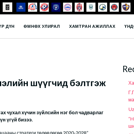
ҮР ДҮН
ӨМНӨХ УЛИРАЛ
ХАМТРАН АЖИЛЛАХ
ҮНД
Re
лэлийн шүүгчид бэлтгэж
Ха
Г.
ма
Uz
х чухал хүчин зүйлсийн нэг бол чадварлаг
“H
үн үгүй бизээ.
ши
гацааны стратеги төлөвлөгөө 2020-2028”