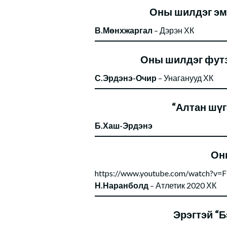
Оны шилдэг эмэ
В.Мөнхжаргал
– Дэрэн ХК
Оны шилдэг футз
С.Эрдэнэ-Очир
– Унаганууд ХК
“Алтан шүг
Б.Хаш-Эрдэнэ
Он
https://www.youtube.com/watch?v
Н.Наранболд
– Атлетик 2020 ХК
Эрэгтэй “Б