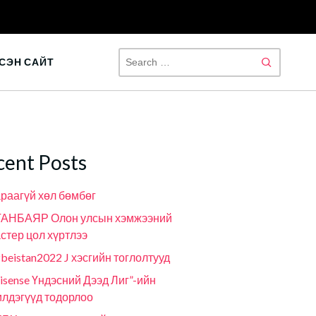
SEAR
СЭН САЙТ
FOR:
cent Posts
раагүй хөл бөмбөг
ГАНБАЯР Олон улсын хэмжээний
стер цол хүртлээ
beistan2022 J хэсгийн тоглолтууд
isense Үндэсний Дээд Лиг”-ийн
лдэгүүд тодорлоо