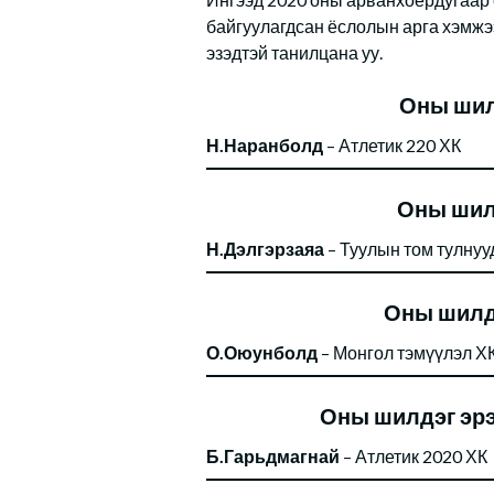
байгуулагдсан ёслолын арга хэмжэ
эзэдтэй танилцана уу.
Оны шилд
Н.Наранболд
– Атлетик 220 ХК
Оны шилд
Н.Дэлгэрзаяа
– Туулын том тулнуу
Оны шилд
О.Оюунболд
– Монгол тэмүүлэл Х
Оны шилдэг эрэ
Б.Гарьдмагнай
– Атлетик 2020 ХК