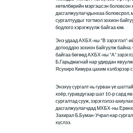
хөтөлбөрийн мэргэшсэн боловсон х
дасгалжуулагчдынхаа боловсрол, м
сургалтуудыг тогтмол зохион байг
бодлого хэрэгжүүлж байгаа юм.
Энэ удаад АХБХ-ны “В зэрэглэл”-и
дотооддоо зохион байгуулж байна. 
байгаа бөгөөд АХБХ-ны “А” зэрэгл
Б.Гарьдмагнай нар удирдан явуул
Ясухиро Кимура цахим хэлбэрээр су
Энэхүү сургалт нь гурван үе шаттай
хоёр, гуравдугаар шат 10-р сард я
сургалтад сууж, зэрэглэлээ ахиула
дасгалжуулагчдад МХБХ-ны Ерөнхи
Захирал Б.Буман-Учрал нар сургал
хүслээ.