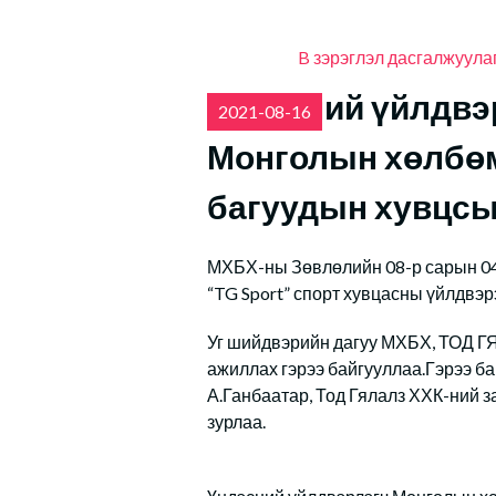
B зэрэглэл
дасгалжуула
Үндэсний үйлдвэ
2021-08-16
Монголын хөлбө
багуудын хувцсы
МХБХ-ны Зөвлөлийн 08-р сарын 04
“TG Sport” спорт хувцасны үйлдвэр
Уг шийдвэрийн дагуу МХБХ, ТОД Г
ажиллах гэрээ байгууллаа.Гэрээ 
А.Ганбаатар, Тод Гялалз ХХК-ний з
зурлаа.