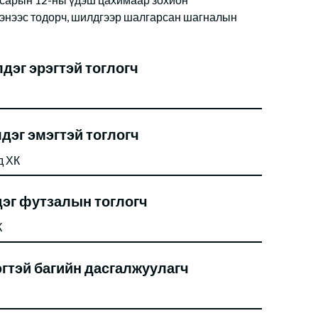
энээс тодорч, шилдгээр шалгарсан шагналын
эг эрэгтэй тоглогч
эг эмэгтэй тоглогч
д ХК
эг футзалын тоглогч
К
гтэй багийн дасгалжуулагч