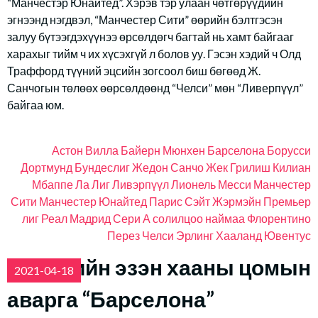
“Манчестэр Юнайтед”. Хэрэв тэр улаан чөтгөрүүдийн
эгнээнд нэгдвэл, “Манчестер Сити” өөрийн бэлтгэсэн
залуу бүтээгдэхүүнээ өрсөлдөгч багтай нь хамт байгааг
харахыг тийм ч их хүсэхгүй л болов уу. Гэсэн хэдий ч Олд
Траффорд түүний эцсийн зогсоол биш бөгөөд Ж.
Санчогын төлөөх өөрсөлдөөнд “Челси” мөн “Ливерпүүл”
байгаа юм.
Астон Вилла
Байерн Мюнхен
Барселона
Борусси
Дортмунд
Бундеслиг
Жедон Санчо
Жек Грилиш
Килиан
Мбаппе
Ла Лиг
Ливэрпүүл
Лионель Месси
Манчестер
Сити
Манчестер Юнайтед
Парис Сэйт Жэрмэйн
Премьер
лиг
Реал Мадрид
Сери А
солилцоо наймаа
Флорентино
Перез
Челси
Эрлинг Хааланд
Ювентус
Испанийн эзэн хааны цомын
2021-04-18
аварга “Барселона”