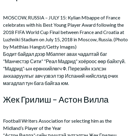
MOSCOW, RUSSIA – JULY 15: Kylian Mbappe of France
celebrates with his Best Young Player Award following the
2018 FIFA World Cup Final between France and Croatia at
Luzhniki Stadium on July 15, 2018 in Moscow, Russia. (Photo
by Matthias Hangst/Getty Images)
Бодит байдал дээр Мбаппег авах чадалтай баг
“Манчестэр Сити” “Реал Мадрид” хоёроос өөр байхгүй.
“Мадрид”-ын ерөнхийлөгч Ф. Перезийн хэлсэн
анхааруулгыг авч үзвэл тэр Испаний нийслэлд очих
магадлал тун бага байгаа юм.
Жек Грилиш – Астон Вилла
Football Writers Association for selecting him as the
Midland’s Player of the Year
“Астон Вилла”-гийн тууштай зүтгэлтэн Жек Грилиш