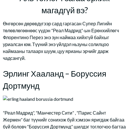
магадгүй вэ?
Өнгөрсөн дөрөвдүгээр сард гаргасан Супер Лигийн
төлөвлөгөөнөөс үүдэн “Реал Мадрид”-ын Ерөнхийлөгч
Флорентино Перез энэ зун наймаа хийхгүй байхыг
уриалсан юм. Түүний энэ үйлдэл ньзуны солилцоо
наймааны талаарх шуум, цуу ярианы эрчийг дарж
чадсангүй.
Эрлинг Хааланд – Боруссия
Дортмунд
“Реал Мадрид”, “Манчестер Сити” , “Парис Сайнт
Жермен” баг түүнийг сонихож буй хэмээн яригдаж байгаа
буй боловч “Боруссия Дортмунд” шилдэг тоглогчоо багтаа