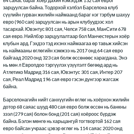
64 саяас бараг хоёр дахин нэмэгдэж 132 сая еврог
зарцуулсан байна. Тодорхой хэлбэл Барселона клуб
сүүлийн гурван жилийн наймаанд бараг нэг тэрбум шахуу
евро (960 сая) зарцуулсан нь арын клубуудээс хол
тасархай. Ювэнтус 801 сая, Челси 758 сая, МанСити 678
сая евро. Нийлбэр зарцуулалтаар бол Манчестерын хоёр
клубын ард. Гэхдээ тэд ихэнх наймаагаа өр тавьж хийсэн
нь наймааны өглөгийн хэмжээ нь 2017 онд 64 сая евро
байгаад 2020 онд 323 сая болж өссөнөөс харагдана. Энэ
нь мөн л Европдоо тэргүүлэх үзүүлэлт бөгөөд ард нь
Атлетико Мадрид 316 сая, Ювэнтус 301 сая, Интер 207
сая, Реал Мадрид 196 сая евро гэсэн дүнгээр жагсаж
байна.
Барселонагийн нийт санхүүгийн өглөг нь хоёрхон жилийн
дотор 68 саяас шууд 480 сая евро болж өссөн нь банкны
зээл (279 сая) болон бонд (201 сая) хоёроос бүрдэж
байна. Бэлэн мөнгө нь харьцангуй тогтвортой 162 сая
евро байсан учраас цэвэр өглөг нь 114 саяас 2020 онд