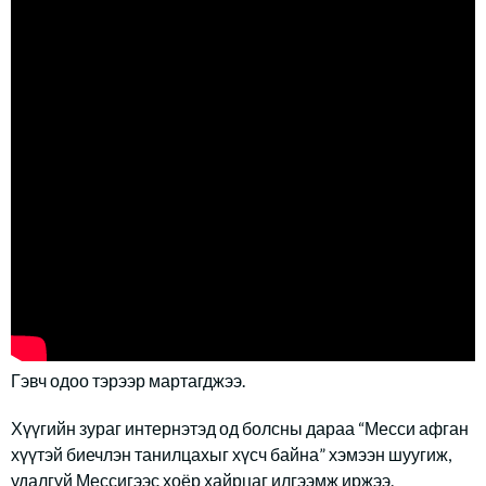
Гэвч одоо тэрээр мартагджээ.
Хүүгийн зураг интернэтэд од болсны дараа “Месси афган
хүүтэй биечлэн танилцахыг хүсч байна” хэмээн шуугиж,
удалгүй Мессигээс хоёр хайрцаг илгээмж иржээ.