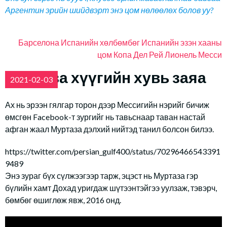
Аргентин эрийн шийдвэрт энэ цом нөлөөлөх болов уу?
Барселона
Испанийн хөлбөмбөг
Испанийн эзэн хааны
цом
Копа Дел Рей
Лионель Месси
Муртаза хүүгийн хувь заяа
2021-02-03
Ах нь эрээн гялгар торон дээр Мессигийн нэрийг бичиж
өмсгөн Facebook-т зургийг нь тавьснаар таван настай
афган жаал Муртаза дэлхий нийтэд танил болсон билээ.
https://twitter.com/persian_gulf400/status/70296466543391
9489
Энэ зураг бүх сүлжээгээр тарж, эцэст нь Муртаза гэр
бүлийн хамт Дохад уригдаж шүтээнтэйгээ уулзаж, тэвэрч,
бөмбөг өшиглөж явж, 2016 онд.