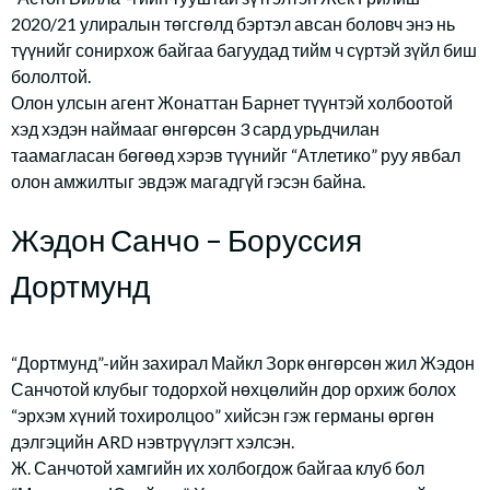
2020/21 улиралын төгсгөлд бэртэл авсан боловч энэ нь
түүнийг сонирхож байгаа багуудад тийм ч сүртэй зүйл биш
бололтой.
Олон улсын агент Жонаттан Барнет түүнтэй холбоотой
хэд хэдэн наймааг өнгөрсөн 3 сард урьдчилан
таамагласан бөгөөд хэрэв түүнийг “Атлетико” руу явбал
олон амжилтыг эвдэж магадгүй гэсэн байна.
Жэдон Санчо – Боруссия
Дортмунд
“Дортмунд”-ийн захирал Майкл Зорк өнгөрсөн жил Жэдон
Санчотой клубыг тодорхой нөхцөлийн дор орхиж болох
“эрхэм хүний тохиролцоо” хийсэн гэж германы өргөн
дэлгэцийн ARD нэвтрүүлэгт хэлсэн.
Ж. Санчотой хамгийн их холбогдож байгаа клуб бол