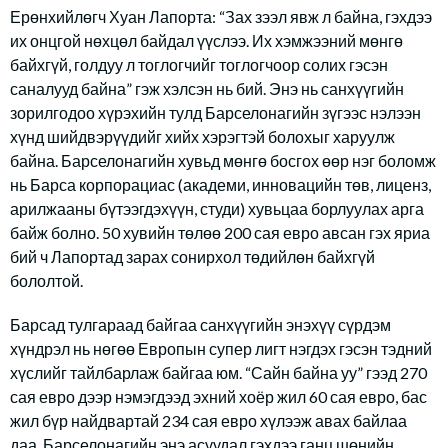
Ерөнхийлөгч Хуан Лапорта: “Зах зээл явж л байна, гэхдээ
их онцгой нөхцөл байдал үүслээ. Их хэмжээний мөнгө
байхгүй, голдуу л тоглогчийг тоглогчоор солих гэсэн
саналууд байна” гэж хэлсэн нь бий. Энэ нь санхүүгийн
зорилгодоо хүрэхийн тулд Барселонагийн зүгээс нэлээн
хүнд шийдвэрүүдийг хийх хэрэгтэй болохыг харуулж
байна. Барселонагийн хувьд мөнгө босгох өөр нэг боломж
нь Барса корпорациас (академи, инновацийн төв, лиценз,
арилжааны бүтээгдэхүүн, студи) хувьцаа борлуулах арга
байж болно. 50 хувийн төлөө 200 сая евро авсан гэх яриа
бий ч Лапортад зарах сонирхол төдийлөн байхгүй
бололтой.
Барсад тулгараад байгаа санхүүгийн энэхүү сүрдэм
хүндрэл нь нөгөө Европын супер лигт нэгдэх гэсэн тэдний
хүслийг тайлбарлаж байгаа юм. “Сайн байна уу” гээд 270
сая евро дээр нэмэгдээд эхний хоёр жил 60 сая евро, бас
жил бүр найдвартай 234 сая евро хүлээж авах байлаа
даа. Барселонагийн энэ асуудал гэхдээ ганц шөнийн