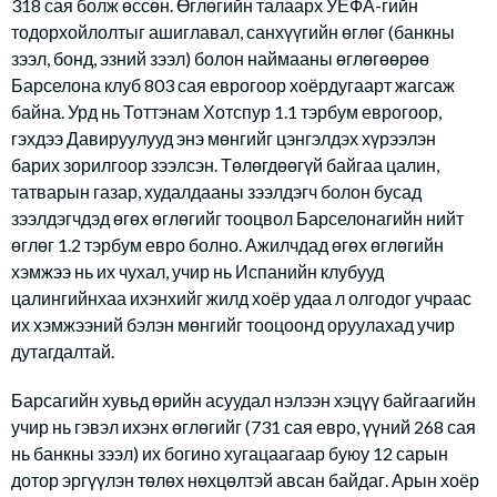
318 сая болж өссөн. Өглөгийн талаарх УЕФА-гийн
тодорхойлолтыг ашиглавал, санхүүгийн өглөг (банкны
зээл, бонд, эзний зээл) болон наймааны өглөгөөрөө
Барселона клуб 803 сая еврогоор хоёрдугаарт жагсаж
байна. Урд нь Тоттэнам Хотспур 1.1 тэрбум еврогоор,
гэхдээ Давируулууд энэ мөнгийг цэнгэлдэх хүрээлэн
барих зорилгоор зээлсэн. Төлөгдөөгүй байгаа цалин,
татварын газар, худалдааны зээлдэгч болон бусад
зээлдэгчдэд өгөх өглөгийг тооцвол Барселонагийн нийт
өглөг 1.2 тэрбум евро болно. Ажилчдад өгөх өглөгийн
хэмжээ нь их чухал, учир нь Испанийн клубууд
цалингийнхаа ихэнхийг жилд хоёр удаа л олгодог учраас
их хэмжээний бэлэн мөнгийг тооцоонд оруулахад учир
дутагдалтай.
Барсагийн хувьд өрийн асуудал нэлээн хэцүү байгаагийн
учир нь гэвэл ихэнх өглөгийг (731 сая евро, үүний 268 сая
нь банкны зээл) их богино хугацаагаар буюу 12 сарын
дотор эргүүлэн төлөх нөхцөлтэй авсан байдаг. Арын хоёр