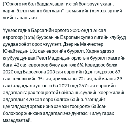
(“Орлого их бол бардам, ашиг ихтэй бол эрүүл ухаан,
харин бэлэн мөнгө бол хаан” гэх маягийн) хэмээх эртний
үгийг санацгаая.
Үүнээс гадна Барсагийн орлого 2020 онд 126 сая
еврогоор (15%) буурсан нь Европын супер лигийн клубууд
дундаа хоёрт орох үзүүлэлт. Дээр нь Манчестер
Юнайтедын 131 сая еврогийн бууралт. Харин эдгээр
клубууд дундаа Реал Мадридын орлогын бууралт хамгийн
бага, 42 сая еврогоор буюу дөнгөж 6%. Ковидоос болж
2020 онд Барселона 203 сая еврогийн (цэнгэлдэхээс 67
сая, телевизийн 35 сая, арилжааны 72 сая, наймааны 29
сая) алдагдал хүлээсэн ба 2021 онд 267 сая еврогийн
алдагдал гарах тооцоотой байгаа нь сүүлийн хоёр жилийн
алдагдлыг 470 сая евро болгож байна. Үзэгчдийг
цэнгэлдэхэд эргэж ирнэ хэмээн тооцоолж байсан
болохоор жинхэнэ алдагдал энэ дүнгээс ч илүү гарах
магадлалтай.