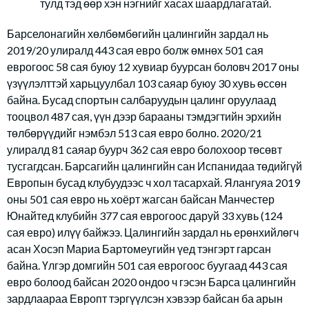
тулд тэд өөр хэн нэгнийг хасах шаардлагатай.
Барселонагийн хөлбөмбөгийн цалингийн зардал нь
2019/20 улиралд 443 сая евро болж өмнөх 501 сая
еврогоос 58 сая буюу 12 хувиар буурсан боловч 2017 оны
үзүүлэлттэй харьцуулбал 103 саяар буюу 30 хувь өссөн
байна. Бусад спортын салбаруудын цалинг оруулаад
тооцвол 487 сая, үүн дээр барааны тэмдэгтийн эрхийн
төлбөрүүдийг нэмбэл 513 сая евро болно. 2020/21
улиралд 81 саяар буурч 362 сая евро болохоор төсөвт
тусгагдсан. Барсагийн цалингийн сан Испанидаа төдийгүй
Европын бусад клубуудээс ч хол тасархай. Ялангуяа 2019
оны 501 сая евро нь хоёрт жагсан байсан Манчестер
Юнайтед клубийн 377 сая еврогоос даруй 33 хувь (124
сая евро) илүү байжээ. Цалингийн зардал нь ерөнхийлөгч
асан Хосэп Мариа Бартомеугийн үед тэнгэрт гарсан
байна. Үлгэр домгийн 501 сая еврогоос буугаад 443 сая
евро болоод байсан 2020 ондоо ч гэсэн Барса цалингийн
зардлаараа Европт тэргүүлсэн хэвээр байсан ба арын