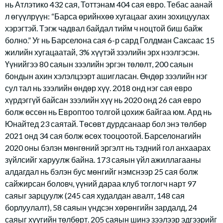
нь Атлэтико 432 сая, Тоттэнам 404 сая евро. Тебас аанай
л өгүүлрүүн: “Барса өрийнхөө хугацааг ахин зохицуулах
хэрэгтэй. Тэгж чадвал байдал тийм ч ноцтой биш байж
болно.” Уг нь Барселона сая 6-р сард Голдман Саксаас 15
жилийн хугацаатай, 3% хүүтэй зээлийн эрх нээлгэсэн.
Үүнийгээ 80 саяын зээлийн эргэн төлөлт, 200 саяын
бондын ахин хэлэлцээрт ашигласан. Өндөр зээлийн нэг
сул тал нь зээлийн өндөр хүү. 2018 онд нэг сая евро
хүрдэггүй байсан зээлийн хүү нь 2020 онд 26 сая евро
болж өссөн нь Европтоо толгой цохиж байгаа юм. Ард нь
Юнайтед 23 саятай. Төсөвт дурдсанаар бол энэ төлбөр
2021 онд 34 сая болж өсөх тооцоотой. Барселонагийн
2020 оны бэлэн мөнгөний эргэлт нь тэдний гол анхаарах
зүйлсийг харуулж байна. 173 саяын үйл ажиллагааны
алдагдал нь бэлэн бус мөнгийг нэмснээр 25 сая болж
сайжирсан боловч, үүний дараа клуб тоглогч нарт 97
саяыг зарцуулж (245 сая худалдан авалт, 148 сая
борлуулалт), 58 саяын үндсэн хөрөнгийн зардалд, 24
саяыг хүүгийн төлбөрт. 205 саяын шинэ зээлээр эдгээрийг