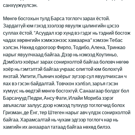
санхүүжүүлсэн.
Мөнгө босгохын тулд Барса тоглогч зарах ёстой.
Зардаггүй юм гэхэд зээлээр явуулж цалингийн цэсээ
суллах ёстой. “Асуудал хэр хүнд вэ гэдэг нь тэдний босгож
чадах хөрөнгийн хэмжээнээс хамаарна” хэмээн Тебас
хэлсэн. Нөхөд одоогоор Фирпо, Тодибо, Алена, Тринкао
нарыг явуулчхаад байгаа. Дээр нь нэмээд Коутиньо,
Дэмбэлэ хоёрыг зарах сонирхолтой байгаа боловч нөгөө
хоёр нь гэмтэлтэй байгаа учраас олигтой юм болохгүй
янзтай. Умтити, Пьянич хоёрыг зүгээр сул явуулчихсан ч
яах вэ гэсэн байдалтай. Товчхон хэлбэл, заръя гэсэн
хүмүүс нь өөдтэй мөнгө босгохгүй. Санаагаар болдог бол
Барсачууд Педри, Ансу Фати, Илайи Мориба зэрэг
авъяаслаг залуус дээр нэмээд түлхүүр тоглогчид болох
Гризман, де Ёнг, тер Штеген нарыг авч үлдэх сонирхолтой
байгаа. Харамсалтай нь чухам эдгээр тоглогч нар нь
хамгийн их анхаарал татаад байгаа нөхөд билээ.