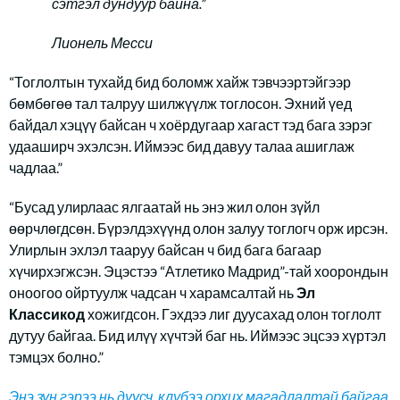
сэтгэл дундуур байна.”
Лионель Месси
“Тоглолтын тухайд бид боломж хайж тэвчээртэйгээр
бөмбөгөө тал талруу шилжүүлж тоглосон. Эхний үед
байдал хэцүү байсан ч хоёрдугаар хагаст тэд бага зэрэг
удааширч эхэлсэн. Иймээс бид давуу талаа ашиглаж
чадлаа.”
“Бусад улирлаас ялгаатай нь энэ жил олон зүйл
өөрчлөгдсөн. Бүрэлдэхүүнд олон залуу тоглогч орж ирсэн.
Улирлын эхлэл тааруу байсан ч бид бага багаар
хүчирхэгжсэн. Эцэстээ “Атлетико Мадрид”-тай хоорондын
оноогоо ойртуулж чадсан ч харамсалтай нь
Эл
Классикод
хожигдсон. Гэхдээ лиг дуусахад олон тоглолт
дутуу байгаа. Бид илүү хүчтэй баг нь. Иймээс эцсээ хүртэл
тэмцэх болно.”
Энэ зун гэрээ нь дуусч, клубээ орхих магадлалтай байгаа