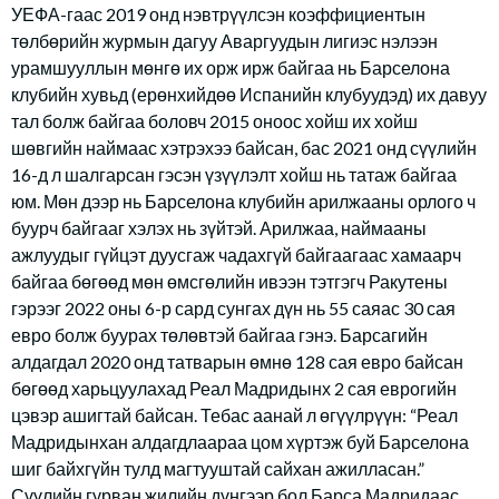
УЕФА-гаас 2019 онд нэвтрүүлсэн коэффициентын
төлбөрийн журмын дагуу Аваргуудын лигиэс нэлээн
урамшууллын мөнгө их орж ирж байгаа нь Барселона
клубийн хувьд (ерөнхийдөө Испанийн клубуудэд) их давуу
тал болж байгаа боловч 2015 оноос хойш их хойш
шөвгийн наймаас хэтрэхээ байсан, бас 2021 онд сүүлийн
16-д л шалгарсан гэсэн үзүүлэлт хойш нь татаж байгаа
юм. Мөн дээр нь Барселона клубийн арилжааны орлого ч
буурч байгааг хэлэх нь зүйтэй. Арилжаа, наймааны
ажлуудыг гүйцэт дуусгаж чадахгүй байгаагаас хамаарч
байгаа бөгөөд мөн өмсгөлийн ивээн тэтгэгч Ракутены
гэрээг 2022 оны 6-р сард сунгах дүн нь 55 саяас 30 сая
евро болж буурах төлөвтэй байгаа гэнэ. Барсагийн
алдагдал 2020 онд татварын өмнө 128 сая евро байсан
бөгөөд харьцуулахад Реал Мадридынх 2 сая еврогийн
цэвэр ашигтай байсан. Тебас аанай л өгүүлрүүн: “Реал
Мадридынхан алдагдлаараа цом хүртэж буй Барселона
шиг байхгүйн тулд магтууштай сайхан ажилласан.”
Сүүлийн гурван жилийн дүнгээр бол Барса Мадридаас