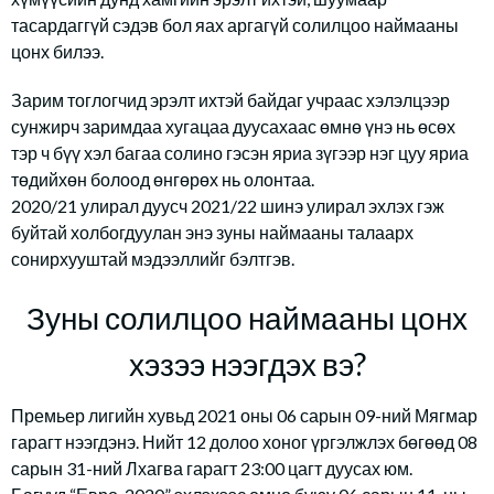
тасардаггүй сэдэв бол яах аргагүй солилцоо наймааны
цонх билээ.
Зарим тоглогчид эрэлт ихтэй байдаг учраас хэлэлцээр
сунжирч заримдаа хугацаа дуусахаас өмнө үнэ нь өсөх
тэр ч бүү хэл багаа солино гэсэн яриа зүгээр нэг цуу яриа
төдийхөн болоод өнгөрөх нь олонтаа.
2020/21 улирал дуусч 2021/22 шинэ улирал эхлэх гэж
буйтай холбогдуулан энэ зуны наймааны талаарх
сонирхууштай мэдээллийг бэлтгэв.
Зуны солилцоо наймааны цонх
хэзээ нээгдэх вэ?
Премьер лигийн хувьд 2021 оны 06 сарын 09-ний Мягмар
гарагт нээгдэнэ. Нийт 12 долоо хоног үргэлжлэх бөгөөд 08
сарын 31-ний Лхагва гарагт 23:00 цагт дуусах юм.