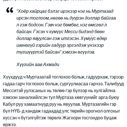
“Хоёр хайрцаг бэлэг ирэхээр нэг нь Муртазад
ирсэн тоглоом, нөгөө нь дүүрэн доллар байгаа
л гэж бодсон. Гэвч нэг бөмбөг, нэг өмсгөл л
байсан. Гэсэн ч хүмүүс Месси бидэнд бөөн
доллар явуулсан гэж итгэсэн. Хүмүүс өдөр
шөнөгүй гэрийн гадуур эргэлдэж үнэхээр
түгшүүртэй байсан” хэмээн өгүүлэв.
Хүүгийн аав Ахмади
Хүүхдүүд ч Муртазатай тоглохоо больж, гадуурхаж, тэрээр
гадаа гарч тоглохоо больж, сургуулиасаа гарчээ. Талибууд
Месситэй уулзсаных нь төлөө гэр бүлээр нь хулгайлна
хэмээн заналхийлсэн тул Муртаза хөвгүүнийг арга буюу
Кабул руу хамаатнууд руу нь явуулав. Муртазагийн гэр
бүл НҮБ-д хандаж гадаадад улс төрийн орогнол олгохыг
хүссэн ч бүтэлгүйтэж төрөлх Жагхори тосгондоо буцаж
иржээ.