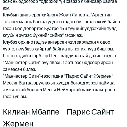
эсэх нь одоогоор тодорхойгүй хэвээр л байсаар байгаа
юм.
Клубын шинэ ерөнхийлөгч Жоан Лапорта “Аргентин
тоглогч маань багтаа үлдэнэ гэдэгт би эргэлзэхгүй байна.”
гэсэн бол Депортес Куатро “Би түүнийг үлдээхийн тулд
клубын зүгээс бүхнийг хийнэ” гэсэн аж.
Клубээ орхино гэдгээ өнгөрсөн жил зарласан ч одоо
хүртэл клубдээ хайртай байгаа нь нэг их нууц биш юм.
Гэсэн хэдий ч тэрбээр Пеп Гвардиолатай дахин нэгдэн
“Манчестер Сити” рүү явахыг эртнээс бодсоор ирсэн
хэмээсэн билээ.
“Манчестер Сити”-гээс гадна “Парис Сайнт Жермен”
Мессиг багтаа оруулахыг хүсдэг бөгөөд хэрэв наймаа
амжилттай болвол Месси Неймартай дахин хамтрана
гэсэн үг юм.
Килиан Мбаппе – Парис Сайнт
Жермен