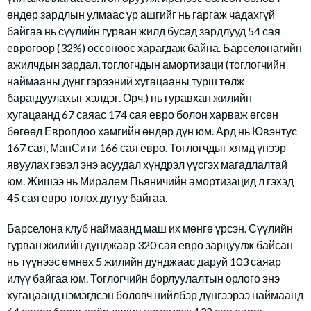
өндөр зардлын улмаас үр ашгийг нь гаргаж чадахгүй
байгаа нь сүүлийн гурван жилд бусад зардлууд 54 сая
еврогоор (32%) өссөнөөс харагдаж байна. Барселонагийн
ажилчдын зардал, тоглогчдын амортизаци (тоглогчийн
наймааны дүнг гэрээний хугацааны турш төлж
барагдуулахыг хэлдэг. Орч.) нь гуравхан жилийн
хугацаанд 67 саяас 174 сая евро болон харваж өгсөн
бөгөөд Европдоо хамгийн өндөр дүн юм. Ард нь Ювэнтус
167 сая, МанСити 166 сая евро. Тоглогчдыг хямд үнээр
явуулах гэвэл энэ асуудал хүндрэл үүсгэх магадлалтай
юм. Жишээ нь Миралем Пьяничийн амортизацид л гэхэд
45 сая евро төлөх дутуу байгаа.
Барселона клуб наймаанд маш их мөнгө үрсэн. Сүүлийн
гурван жилийн дунджаар 320 сая евро зарцуулж байсан
нь түүнээс өмнөх 5 жилийн дунджаас даруй 103 саяар
илүү байгаа юм. Тоглогчийн борлуулалтын орлого энэ
хугацаанд нэмэгдсэн боловч нийлбэр дүнгээрээ наймаанд