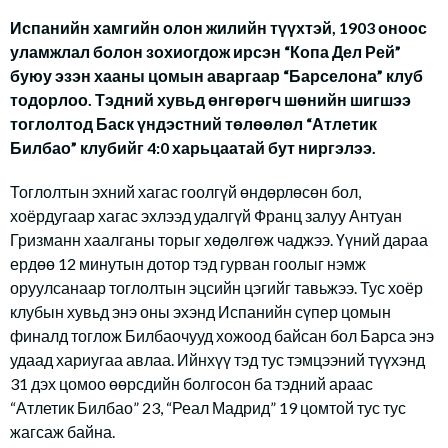
Испанийн хамгийн олон жилийн түүхтэй, 1903 оноос
уламжлал болон зохиогдож ирсэн “Копа Дел Рей”
буюу эзэн хааны цомын аваргаар “Барселона” клуб
тодорлоо. Тэдний хувьд өнгөрөгч шөнийн шигшээ
тоглолтод Баск үндэстний төлөөлөл “Атлетик
Билбао” клубийг 4:0 харьцаатай бут ниргэлээ.
Тоглолтын эхний хагас гоолгүй өндөрлөсөн бол,
хоёрдугаар хагас эхлээд удалгүй Франц залуу Антуан
Гризманн хаалганы торыг хөдөлгөж чаджээ. Үүний дараа
ердөө 12 минутын дотор тэд гурван гоолыг нэмж
оруулсанаар тоглолтын эцсийн цэгийг тавьжээ. Тус хоёр
клубын хувьд энэ оны эхэнд Испанийн сүпер цомын
финалд тоглож Билбаочууд хожоод байсан бол Барса энэ
удаад хариугаа авлаа. Ийнхүү тэд тус тэмцээний түүхэнд
31 дэх цомоо өөрсдийн болгосон ба тэдний араас
“Атлетик Билбао” 23, “Реал Мадрид” 19 цомтой тус тус
жагсаж байна.