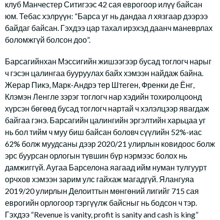
клуб Манчестер Ситигээс 42 сая еврогоор илүү байсан
юм. Тебас хэлрүүн: “Барса уг нь дандаа л хязгаар дээрээ
байдаг байсан. Гэхдээ цар тахал ирэхэд даанч маневрлах
боломжгүй болсон доо”.
Барсагийнхан Мэссигийн жишээгээр бусад тоглогч нарыг
ч гэсэн цалингаа бууруулах байх хэмээн найдаж байна.
Жерар Пикэ, Марк-Андрэ тер Штеген, Френки де Ёнг,
Клэмэн Ленгле зэрэг тоглогч нар хэдийн тохиролцоонд
хүрсэн бөгөөд бусад тоглогч нартай ч хэлэлцээр явагдаж
байгаа гэнэ. Барсагийн цалингийн эргэлтийн харьцаа уг
нь бол тийм ч муу биш байсан боловч сүүлийн 52%-иас
62% болж муудсаны дээр 2020/21 улирлын ковидоос болж
эрс буурсан орлогын түвшин бүр нэрмээс болох нь
дамжиггүй. Аугаа Барселона яагаад ийм нуман тулгуурт
орчхов хэмээн зарим улс гайхаж магадгүй. Ялангуяа
2019/20 улирлын Делоиттын мөнгөний лигийг 715 сая
еврогийн орлогоор тэргүүлж байсныг нь бодсон ч тэр.
Гэхдээ “Revenue is vanity, profit is sanity and cash is king”