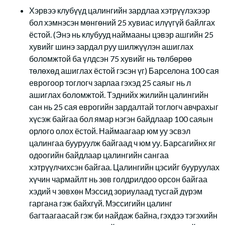
Хэрвээ клубүүд цалингийн зардлаа хэтрүүлэхээр
бол хэмнэсэн мөнгөний 25 хувиас илүүгүй байлгах
ёстой. (Энэ нь клубууд наймааны цэвэр ашгийн 25
хувийг шинэ зардал руу шилжүүлэн ашиглах
боломжтой ба үлдсэн 75 хувийг нь төлбөрөө
төлөхөд ашиглах ёстой гэсэн үг) Барселона 100 сая
еврогоор тоглогч зарлаа гэхэд 25 саяыг нь л
ашиглах боломжтой. Тэднийх жилийн цалингийн
сан нь 25 сая еврогийн зардалтай тоглогч авчрахыг
хүсэж байгаа бол ямар нэгэн байдлаар 100 саяын
орлого олох ёстой. Наймаагаар юм уу эсвэл
цалингаа бууруулж байгаад ч юм уу. Барсагийнх яг
одоогийн байдлаар цалингийн сангаа
хэтрүүлчихсэн байгаа. Цалингийн цэсийг бууруулах
хүчин чармайлт нь зөв голдрилдоо орсон байгаа
хэдий ч зөвхөн Мэссид зориулаад тусгай дүрэм
гаргана гэж байхгүй. Мэссигийн цалинг
багтаагаасай гэж би найдаж байна, гэхдээ тэгэхийн