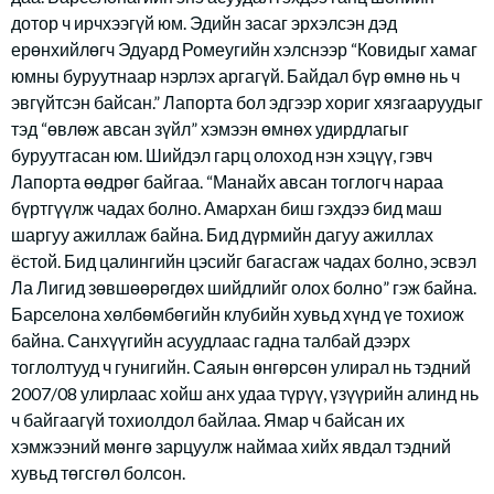
дотор ч ирчхээгүй юм. Эдийн засаг эрхэлсэн дэд
ерөнхийлөгч Эдуард Ромеугийн хэлснээр “Ковидыг хамаг
юмны буруутнаар нэрлэх аргагүй. Байдал бүр өмнө нь ч
эвгүйтсэн байсан.” Лапорта бол эдгээр хориг хязгааруудыг
тэд “өвлөж авсан зүйл” хэмээн өмнөх удирдлагыг
буруутгасан юм. Шийдэл гарц олоход нэн хэцүү, гэвч
Лапорта өөдрөг байгаа. “Манайх авсан тоглогч нараа
бүртгүүлж чадах болно. Амархан биш гэхдээ бид маш
шаргуу ажиллаж байна. Бид дүрмийн дагуу ажиллах
ёстой. Бид цалингийн цэсийг багасгаж чадах болно, эсвэл
Ла Лигид зөвшөөрөгдөх шийдлийг олох болно” гэж байна.
Барселона хөлбөмбөгийн клубийн хувьд хүнд үе тохиож
байна. Санхүүгийн асуудлаас гадна талбай дээрх
тоглолтууд ч гунигийн. Саяын өнгөрсөн улирал нь тэдний
2007/08 улирлаас хойш анх удаа түрүү, үзүүрийн алинд нь
ч байгаагүй тохиолдол байлаа. Ямар ч байсан их
хэмжээний мөнгө зарцуулж наймаа хийх явдал тэдний
хувьд төгсгөл болсон.