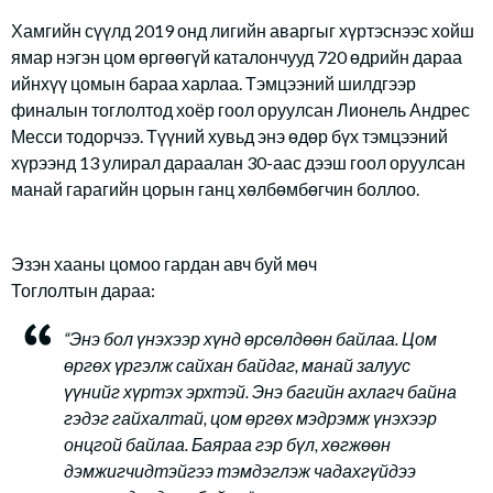
Хамгийн сүүлд 2019 онд лигийн аваргыг хүртэснээс хойш
ямар нэгэн цом өргөөгүй каталончууд 720 өдрийн дараа
ийнхүү цомын бараа харлаа. Тэмцээний шилдгээр
финалын тоглолтод хоёр гоол оруулсан Лионель Андрес
Месси тодорчээ. Түүний хувьд энэ өдөр бүх тэмцээний
хүрээнд 13 улирал дараалан 30-аас дээш гоол оруулсан
манай гарагийн цорын ганц хөлбөмбөгчин боллоо.
Эзэн хааны цомоо гардан авч буй мөч
Тоглолтын дараа:
“Энэ бол үнэхээр хүнд өрсөлдөөн байлаа. Цом
өргөх үргэлж сайхан байдаг, манай залуус
үүнийг хүртэх эрхтэй. Энэ багийн ахлагч байна
гэдэг гайхалтай, цом өргөх мэдрэмж үнэхээр
онцгой байлаа. Баяраа гэр бүл, хөгжөөн
дэмжигчидтэйгээ тэмдэглэж чадахгүйдээ