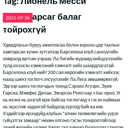
Tag:
Лионель Месси
Баян Барсаг балаг
2021-07-26
тойрохгүй
Удирдлагын буруу ажиллагаа болон корона цар тахлын
хамтарсан хүчин зүтгэлээр Барселона клуб санхүүгийн
хямралд өртсөн учраас Ла Лигийн журамд нийцүүлэхийн
тулд ихээхэн хэмжээний хэмнэлт хийх шаардлагатай.
Барселона клуб нийт 200 сая еврогийн хэмнэлт хийхээс
нааш шинэ тоглогч элсүүлэхийг Ла Лига зөвшөөрөхгүй.
Эдгээр шинэ тоглогчдын тоонд Сэрхио Агуэро, Эрик
Гарсиа, Мэмфис Депаи, Эмэрсон Роял нар ч бас орно. Уг
нь ихэнх нь үнэгүй ирж байгаа тоглогчид ч гэсэн наймааг
нь эцэслэж чадахгүй байдалд хүрээд байгаа юм.
Хэдийгээр ирээдүйд клубын “элчин төлөөлөгчийн үүрэг
гүйцэтгэх замаар” нөхөн олгоно гэсэн тохироотойгоор
эхний жилийн цалинг бараг тал хувиар бууруулах гэхчлэн