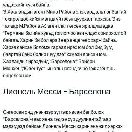
үлдээхийг хүсч байна.
Э.Хааландын агент Мино Райола энэ сард аль нэг багтай
тохиролцоо хийж магадгүй гэсэн цуурхал тархсан. Энэ
талаар М.Райола AS агентлагт өгсөн ярилцлагадаа
“Германы багийн хувьд тоглогчоо авч үлдэх сонирхолтой
байгаа. Харин би бол арай өөр өнцөгөөс харж байна.
Хэрэв сайхан боломж гараад ирэх юм бол бид бүгд
баяртай байх болно шүү дээ” хэмээн ярьсан юм.
Хааландыг ирээдүйд “Барселона”,”Байерн
Мюнхен”,”Ювентус”-ын аль нэгэнд очно гэж агент нь
онцолсон юм.
Лионель Месси – Барселона
Өнгөрсөн онд үнэнчээр зүтгэж явсан баг болох
“Барселона”-гаас явна гэдгээ сүр дуулиантайгаар
мэдэгдээд байсан Лионель Месси харин энэ жил хэрхэх