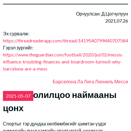
Орчуулсан: Д.Цогчулуун
2021.07.26
Эх сурвалж:
https://threadreaderapp.com/thread/1419540799440707584.
Гэрэл зургийг:
https://www.theguardian.com/football/2020/jul/02/messis-
influence-troubling-finances-and-boardroom-turmoil-why-
barcelona-are-a-mess
Барселона
Ла Лига
Лионель Месси
Зуны солилцоо наймааны
2021-05-07
цонх
Спортыг тэр дундаа хөлбөмбөгийг шимтэн үздэг
хүмүүсийн дунд хамгийн эрэлт ихтэй, шуумаар