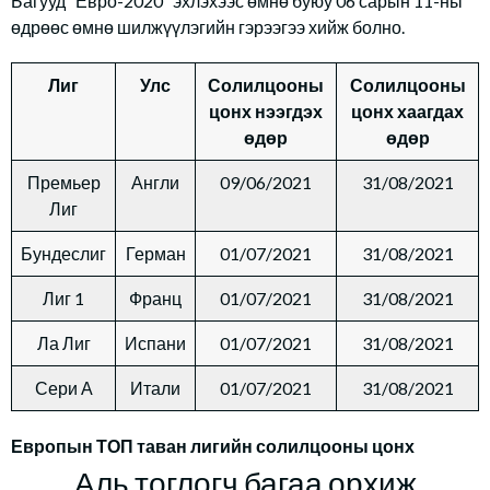
Багууд “Евро-2020” эхлэхээс өмнө буюу 06 сарын 11-ны
өдрөөс өмнө шилжүүлэгийн гэрээгээ хийж болно.
Лиг
Улс
Солилцооны
Солилцооны
цонх нээгдэх
цонх хаагдах
өдөр
өдөр
Премьер
Англи
09/06/2021
31/08/2021
Лиг
Бундеслиг
Герман
01/07/2021
31/08/2021
Лиг 1
Франц
01/07/2021
31/08/2021
Ла Лиг
Испани
01/07/2021
31/08/2021
Сери А
Итали
01/07/2021
31/08/2021
Европын ТОП таван лигийн солилцооны цонх
Аль тоглогч багаа орхиж