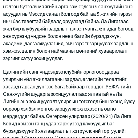
нэлээн бүтээлч маягийн арга зам сэдсэн ч санхүүгийн энэ
асуудал нь Мэссид санал болгоод байгаа 5 жилийн гэрээг
нь ч бас төвөгтэй байдалд оруулаад байна. Ла Лигагаас
жил бүр клубуудийн зардлыг нэлээн чанга хянадаг бөгөөд
энэ хүрээнд үндсэн болон нөөц багийн бүрэлдэхүүн,
академи, дасгалжуулагчид, эмч зэрэгт зарцуулах зардлын
хэмжээ, цалин болон наймааны мөнгөний хуваарилалт
зэргийг хатуу зохицуулдаг.
Цалингийн санг үндсэндээ клубийн орлогоос дараа
улирлын үйл ажиллагааны зардал, өглөгийн төлөлтийг
хасаад гарсан дүнгээс бага байхаар тооцдог. УЕФА-гийн
Санхүүгийн шударга зохицуулалтаас ялгаатай нь Ла
Лигийн энэ зохицуулалт улирлын төгсгөлд биш эхэнд буюу
өөрөөр хэлбэл мөнгөө зарцуулж эхлэхээс нь өмнө
мөрдөгддөг байна. Өнгөрсөн улирлаар (2020/21) Ла Лига
Ковид хэмээн ганц удаа харж үзээд клубуудыг баг
бүрэлдэхүүний хязгаарлалтыг хэтрүүлсний торгуулийг