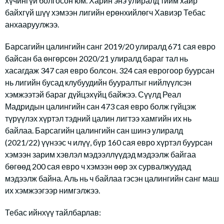
хүчингүй болгосон юм. Харин энэ улиралд тийм хайр
байхгүй шүү хэмээн лигийн ерөнхийлөгч Хавиэр Тебас
анхааруулжээ.
Барсагийн цалингийн санг 2019/20 улиралд 671 сая евро
байсан ба өнгөрсөн 2020/21 улиралд бараг тал нь
хасагдаж 347 сая евро болсон. 324 сая еврогоор буурсан
нь лигийн бусад клубуудийн бууралтыг нийлүүлсэн
хэмжээтэй бараг дүйцэхүйц байжээ. Сүүлд Реал
Мадридын цалингийн сан 473 сая евро болж гүйцэж
түрүүлэх хүртэл тэдний цалин лигтээ хамгийн их нь
байлаа. Барсагийн цалингийн сан шинэ улиралд
(2021/22) үүнээс ч илүү, бүр 160 сая евро хүртэл буурсан
хэмээн зарим хэвлэл мэдээллүүдэд мэдээлж байгаа
бөгөөд 200 сая евро ч хэмээн өөр эх сурвалжуудад
мэдээлж байна. Аль нь ч байлаа гэсэн цалингийн санг маш
их хэмжээгээр нимгэлжээ.
Тебас ийнхүү тайлбарлав: