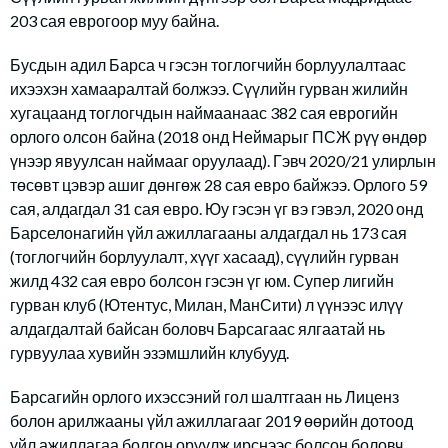
203 сая еврогоор муу байна.
Бусдын адил Барса ч гэсэн тоглогчийн борлуулалтаас
ихээхэн хамааралтай болжээ. Сүүлийн гурван жилийн
хугацаанд тоглогчдын наймаанаас 382 сая еврогийн
орлого олсон байна (2018 онд Неймарыг ПСЖ рүү өндөр
үнээр явуулсан наймааг оруулаад). Гэвч 2020/21 улирлын
төсөвт цэвэр ашиг дөнгөж 28 сая евро байжээ. Орлого 59
сая, алдагдал 31 сая евро. Юу гэсэн үг вэ гэвэл, 2020 онд
Барселонагийн үйл ажиллагааны алдагдал нь 173 сая
(тоглогчийн борлуулалт, хүүг хасаад), сүүлийн гурван
жилд 432 сая евро болсон гэсэн үг юм. Супер лигийн
гурван клуб (Ютентус, Милан, МанСити) л үүнээс илүү
алдагдалтай байсан боловч Барсагаас ялгаатай нь
гурвуулаа хувийн эзэмшлийн клубууд.
Барсагийн орлого ихэссэний гол шалтгаан нь Лиценз
болон арилжааны үйл ажиллагааг 2019 өөрийн дотоод
үйл ажиллагаа болгон оруулж ирснээс болсон боловч